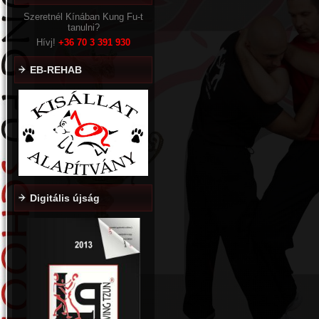
Szeretnél Kínában Kung Fu-t
tanulni?
Hívj!
+36
70 3 391 930
EB-REHAB
Digitális újság