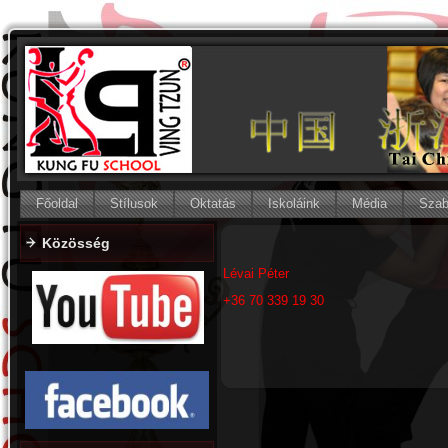
Főoldal
Stílusok
Oktatás
Iskoláink
Média
Szab
Közösség
Lévai Péter
+36 70 339 19 30