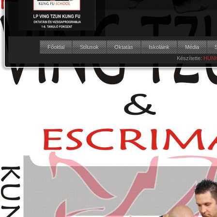
Főoldal
Stílusok
Oktatás
Iskoláink
Média
Készítette:
HUNH