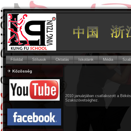
Főoldal
Stílusok
Oktatás
Iskoláink
Média
Szab
Közösség
2010 januárjában csatlakozott a Bék
Szakszövetséghez.