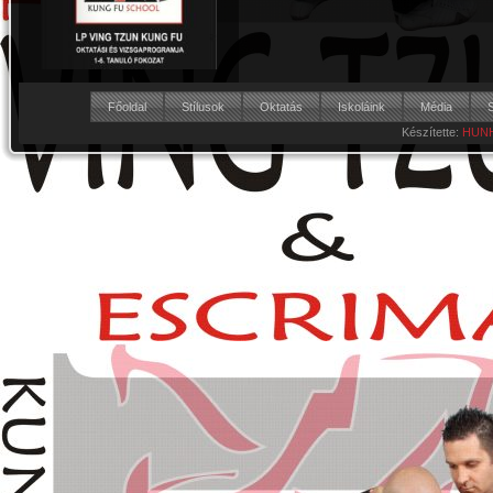
Főoldal
Stílusok
Oktatás
Iskoláink
Média
Készítette:
HUNH