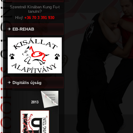
Szeretnél Kínában Kung Fu-t
tanulni?
Hívj!
+36
70 3 391 930
EB-REHAB
Digitális újság