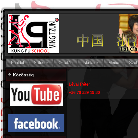
Főoldal
Stílusok
Oktatás
Iskoláink
Média
Szab
Közösség
Lévai Péter
+36 70 339 19 30