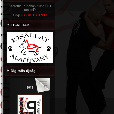
Szeretnél Kínában Kung Fu-t
tanulni?
Hívj!
+36
70 3 391 930
EB-REHAB
Digitális újság