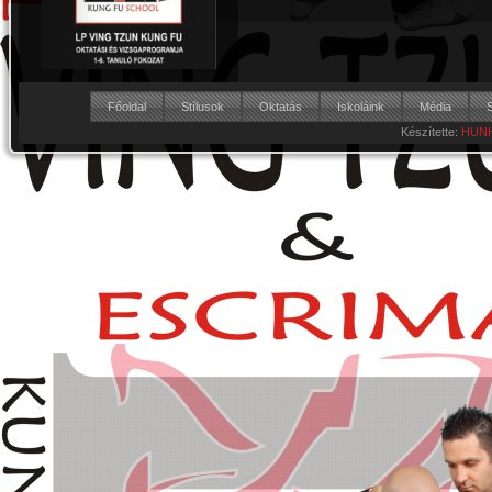
Főoldal
Stílusok
Oktatás
Iskoláink
Média
Készítette:
HUNH