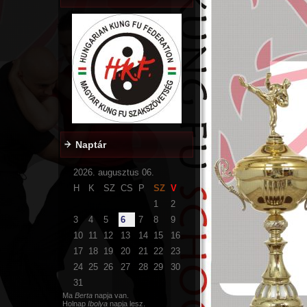
Naptár
2026. augusztus 06.
H
K
SZ
CS
P
SZ
V
1
2
3
4
5
6
7
8
9
10
11
12
13
14
15
16
17
18
19
20
21
22
23
24
25
26
27
28
29
30
31
Ma
Berta
napja van.
Holnap
Ibolya
napja lesz.