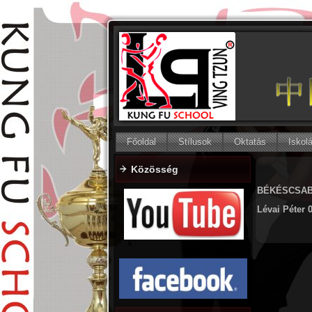
Főoldal
Stílusok
Oktatás
Iskol
Közösség
BÉKÉSCSAB
Lévai Péter 