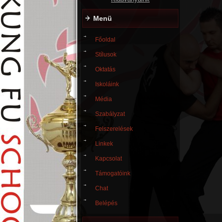
Menü
Főoldal
Stílusok
Oktatás
Iskoláink
Média
Szabályzat
Felszerelések
Linkek
Kapcsolat
Támogatóink
Chat
Belépés