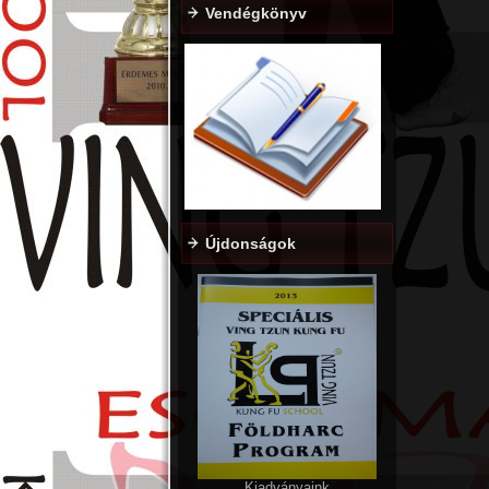
Vendégkönyv
Újdonságok
Kiadványaink