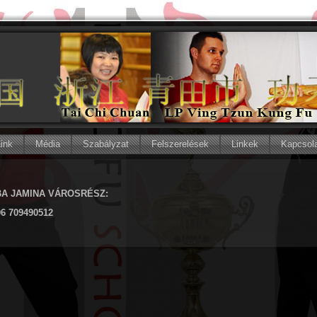
áink
Média
Szabályzat
Felszerelések
Linkek
Kapcsol
A JAMINA VÁROSRÉSZ:
06 709490512