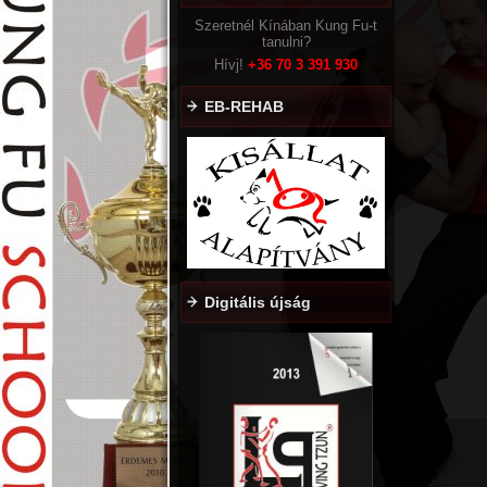
Szeretnél Kínában Kung Fu-t
tanulni?
Hívj!
+36
70 3 391 930
EB-REHAB
Digitális újság